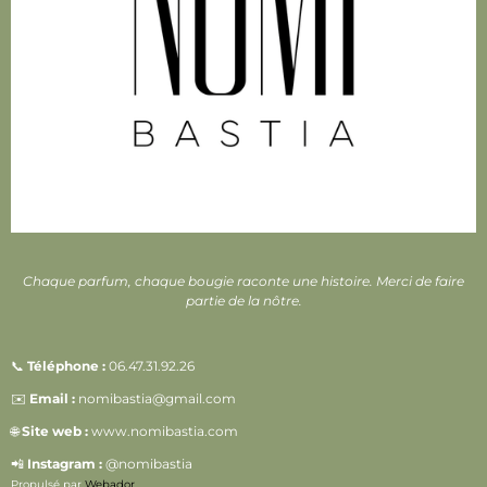
Chaque parfum, chaque bougie raconte une histoire. Merci de faire
partie de la nôtre.
📞
Téléphone :
06.47.31.92.26
✉️
Email :
nomibastia@gmail.com
🌐
Site web :
www.nomibastia.com
📲
Instagram :
@nomibastia
Propulsé par
Webador