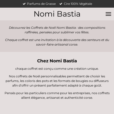
Parfums de Grasse
Cire 100% Végétale
Passer
au
Nomi
Bastia
contenu
principal
Découvrez les
Coffrets de Noël Nomi Bastia
: des compositions
raffinées, pensées pour sublimer vos fêtes.
Chaque coffret est une invitation à la découverte des senteurs et du
savoir-faire artisanal corse.
Chez
Nomi Bastia
chaque coffret est conçu comme une création unique.
Nos
coffrets de Noël personnalisables
permettent de choisir les
parfums
, les
coloris des pots
et les
formats
de bougies ou diffuseurs
afin d’offrir un présent parfaitement adapté à chaque goût.
Pensés pour les particuliers comme pour les entreprises, nos coffrets
allient
élégance, artisanat et authenticité corse
.