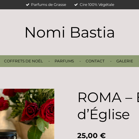
Parfums de Grasse
Cire 100% Végétale
Nomi
Bastia
COFFRETS DE NOËL
PARFUMS
CONTACT
GALERIE
ROMA – 
d’Église
25,00 €