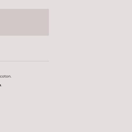
 coton.
e
.